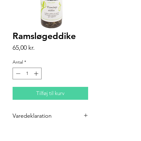
Ramsløgeddike
Pris
65,00 kr.
Antal
*
Tilføj til kurv
Varedeklaration
Ingredienser: Eddike; Ramsløg
Næringsindhold pr. 100 g