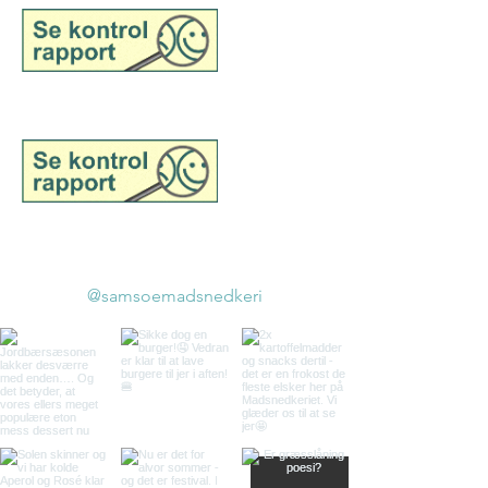
Se kontrolrapport for Samsø
Madsnedkeri, detail
©2025 tilhører Samsø
Madsnedkeri
@samsoemadsnedkeri