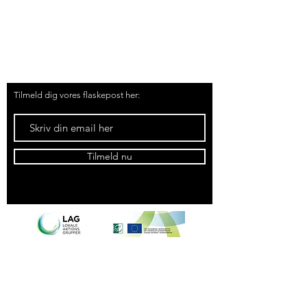
Tingvej 13, Tranebjerg, 8305 Samsø
Tlf.
51 91 19 57
Mail:
kontakt@samsoemadsnedkeri.dk
Tilmeld dig vores flaskepost her:
Tilmeld nu
Se kontrolrapport for Samsø
Madsnedkeri, engros