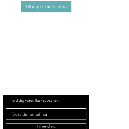
Tilbage til startsiden
Tingvej 13, Tranebjerg, 8305 Samsø
Tlf.
51 91 19 57
Mail:
kontakt@samsoemadsnedkeri.dk
Tilmeld dig vores flaskepost her:
Tilmeld nu