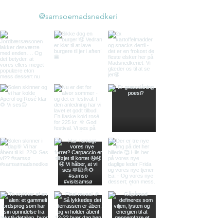
@samsoemadsnedkeri