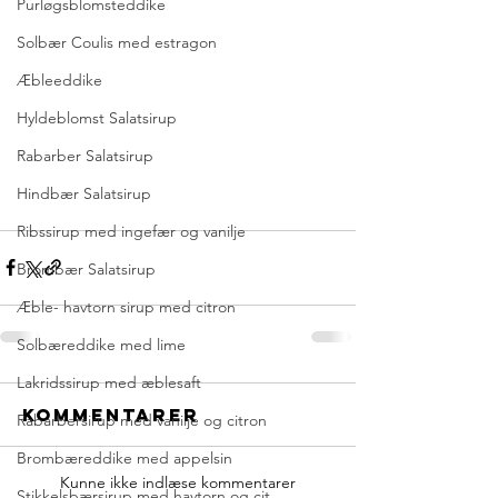
Purløgsblomsteddike
Solbær Coulis med estragon
Æbleeddike
Hyldeblomst Salatsirup
Rabarber Salatsirup
Hindbær Salatsirup
Ribssirup med ingefær og vanilje
Brombær Salatsirup
Æble- havtorn sirup med citron
Solbæreddike med lime
Lakridssirup med æblesaft
Kommentarer
Rabarbersirup med vanilje og citron
Brombæreddike med appelsin
Kunne ikke indlæse kommentarer
Stikkelsbærsirup med havtorn og cit