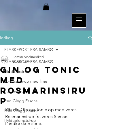
Indlæg
FLASKEPOST FRA SAMSØ
Samsø Madsnedkeri
FLASKEPOST FRA SAMSØ
1. dec. 2021
Gin og tonic
Hindbærsirup
med
Jordbærsirup med lime
rosmarinsiru
Solbærsirup
p
Rød Gløgg Essens
Pift din Gin og Tonic op med vores 
Hvid Gløgg Essens
Rosmarinsirup fra vores Samsø 
Hyldeblomstsirup
Landkøkken serie.