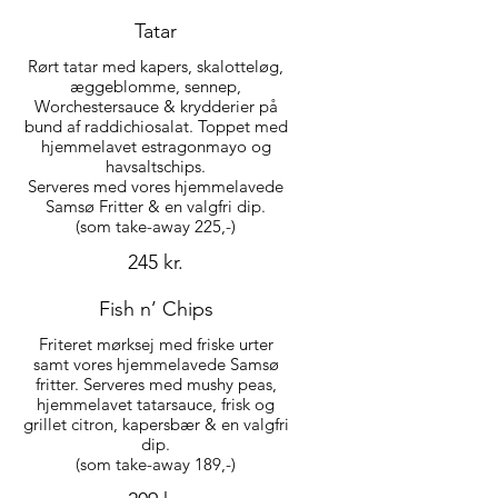
Tatar
Rørt tatar med kapers, skalotteløg,
æggeblomme, sennep,
Worchestersauce & krydderier på
bund af raddichiosalat. Toppet med
hjemmelavet estragonmayo og
havsaltschips.
Serveres med vores hjemmelavede
Samsø Fritter & en valgfri dip.
(som take-away 225,-)
245 kr.
Fish n’ Chips
Friteret mørksej med friske urter
samt vores hjemmelavede Samsø
fritter. Serveres med mushy peas,
hjemmelavet tatarsauce, frisk og
grillet citron, kapersbær & en valgfri
dip.
(som take-away 189,-)