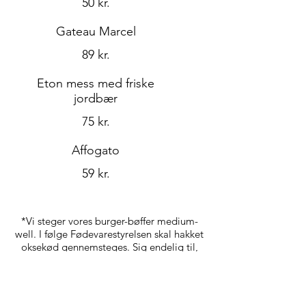
50 kr.
Gateau Marcel
89 kr.
Eton mess med friske
jordbær
75 kr.
Affogato
59 kr.
*Vi steger vores burger-bøffer medium-
well. I følge Fødevarestyrelsen skal hakket
oksekød gennemsteges. Sig endelig til,
hvis du ønsker en anden tilberedning.
Kontakt os for allergener på tlf. 51 91 19
57. Alt undtagen Fish 'n' Chips kan laves