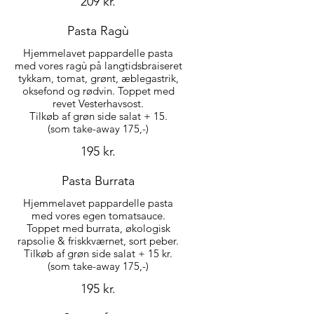
209 kr.
Pasta Ragù
Hjemmelavet pappardelle pasta
med vores ragù på langtidsbraiseret
tykkam, tomat, grønt, æblegastrik,
oksefond og rødvin. Toppet med
revet Vesterhavsost.
Tilkøb af grøn side salat + 15.
(som take-away 175,-)
195 kr.
Pasta Burrata
Hjemmelavet pappardelle pasta
med vores egen tomatsauce.
Toppet med burrata, økologisk
rapsolie & friskkværnet, sort peber.
Tilkøb af grøn side salat + 15 kr.
(som take-away 175,-)
195 kr.