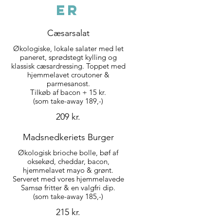
ER
Cæsarsalat
Økologiske, lokale salater med let
paneret, sprødstegt kylling og
klassisk cæsardressing. Toppet med
hjemmelavet croutoner &
parmesanost.
Tilkøb af bacon + 15 kr.
209 kr.
Madsnedkeriets Burger
Økologisk brioche bolle, bøf af
oksekød, cheddar, bacon,
hjemmelavet mayo & grønt.
Serveret med vores hjemmelavede
Samsø fritter & en valgfri dip.
(som take-away 185,-)
215 kr.