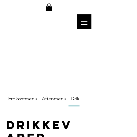
Bordreservati
on og TAke-
away på tlf.
51
91 19 57
Frokostmenu
Aftenmenu
Drikkevarer
Drikkev