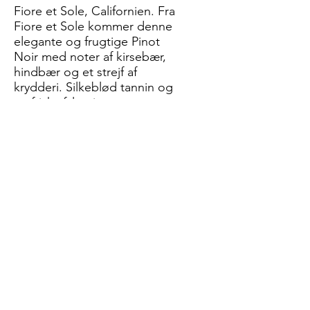
Fiore et Sole, Californien. Fra
Fiore et Sole kommer denne
elegante og frugtige Pinot
Noir med noter af kirsebær,
hindbær og et strejf af
krydderi. Silkeblød tannin og
en frisk afslutning.
385 kr.
Château Parenchère Rouge
Bordeaux Supérieur. Château
Parenchère skaber en klassisk
Bordeaux med solbær,
blomme og et strejf af
cedertræ. Velstruktureret
med fine tanniner og en
elegant afslutning.
485 kr.