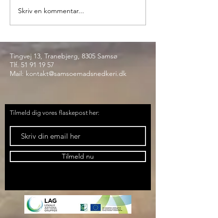
Skriv en kommentar...
Tingvej 13, Tranebjerg, 8305 Samsø
Tlf.
51 91 19 57
Mail:
kontakt@samsoemadsnedkeri.dk
Tilmeld dig vores flaskepost her:
Tilmeld nu