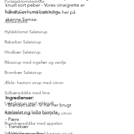
Purløgsblomsteddike
knust sort peber - Vores vinaigrette er 
Solbær Coulis med estragon
håndlavet i små batch lige her på 
skønne Samsø.
Æbleeddike
Hyldeblomst Salatsirup
Rabarber Salatsirup
Hindbær Salatsirup
Ribssirup med ingefær og vanilje
Brombær Salatsirup
Æble- havtorn sirup med citron
Solbæreddike med lime
Ingredienser:
Lakridssirup med æblesaft
- Blandet salat - vi har her brugt 
krølsalat og lollo bionda
Rabarbersirup med vanilje og citron
- Pære
Brombæreddike med appelsin
- Tranebær
- Saltede mandler
Stikkelsbærsirup med havtorn og cit