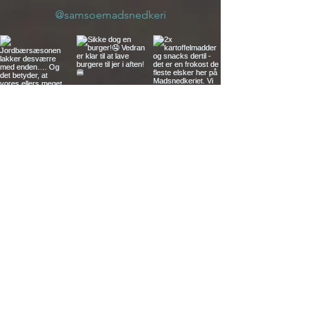
@samsoemadsnedkeri