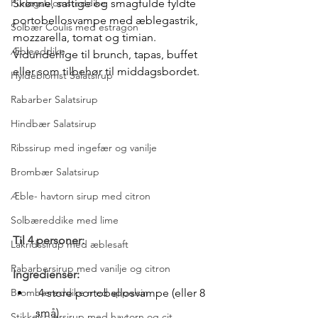
Purløgsblomsteddike
Skønne, saftige og smagfulde fyldte 
portobellosvampe med æblegastrik, 
Solbær Coulis med estragon
mozzarella, tomat og timian. 
Æbleeddike
Vidunderlige til brunch, tapas, buffet 
eller som tilbehør til middagsbordet.
Hyldeblomst Salatsirup
Rabarber Salatsirup
Hindbær Salatsirup
Ribssirup med ingefær og vanilje
Brombær Salatsirup
Æble- havtorn sirup med citron
Solbæreddike med lime
Til 4 personer:
Lakridssirup med æblesaft
Rabarbersirup med vanilje og citron
Ingredienser:
 4 store portobellosvampe (eller 8 
Brombæreddike med appelsin
små)
Stikkelsbærsirup med havtorn og cit