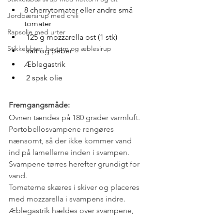
8 cherrytomater eller andre små 
Jordbærsirup med chili
tomater
Rapsolie med urter
 125 g mozzarella ost (1 stk)
Stikkelsbær, havtorn og æblesirup
 salt og peber
Æblegastrik 
 2 spsk olie
Fremgangsmåde:
Ovnen tændes på 180 grader varmluft. 
Portobellosvampene rengøres 
nænsomt, så der ikke kommer vand 
ind på lamellerne inden i svampen. 
Svampene tørres herefter grundigt for 
vand.
Tomaterne skæres i skiver og placeres 
med mozzarella i svampens indre. 
Æblegastrik hældes over svampene, 