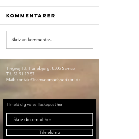
Kommentarer
Skriv en kommentar...
Tingvej 13, Tranebjerg, 8305 Samsø
Tlf.
51 91 19 57
Mail:
kontakt@samsoemadsnedkeri.dk
Tilmeld dig vores flaskepost her:
Tilmeld nu