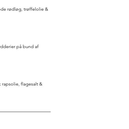
e rødløg, trøffelolie &
dderier på bund af
rapsolie, flagesalt &