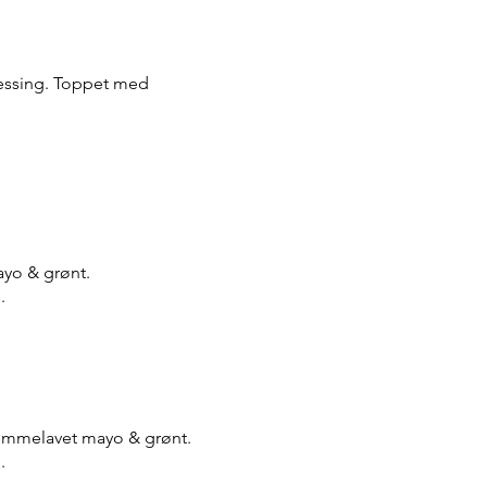
ressing. Toppet med
ayo & grønt.
.
jemmelavet mayo & grønt.
.