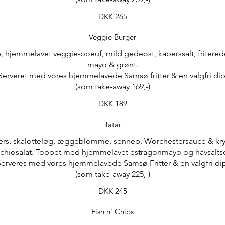
DKK 265
Veggie Burger
, hjemmelavet veggie-boeuf, mild gedeost, kaperssalt, fritere
mayo & grønt.
Serveret med vores hjemmelavede Samsø fritter & en valgfri dip
DKK 189
Tatar
pers, skalotteløg, æggeblomme, sennep, Worchestersauce & kry
ichiosalat. Toppet med hjemmelavet estragonmayo og havsaltsc
erveres med vores hjemmelavede Samsø Fritter & en valgfri di
(som take-away 225,-)
DKK 245
Fish n’ Chips