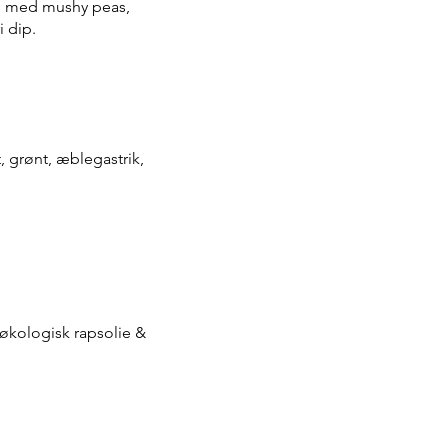
es med mushy peas,
i dip.
 grønt, æblegastrik,
økologisk rapsolie &