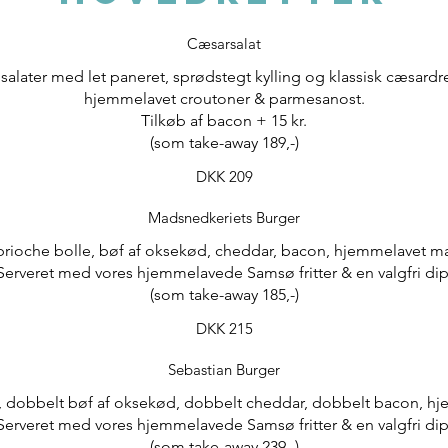
Cæsarsalat
 salater med let paneret, sprødstegt kylling og klassisk cæsard
hjemmelavet croutoner & parmesanost.
Tilkøb af bacon + 15 kr.
DKK 209
Madsnedkeriets Burger
rioche bolle, bøf af oksekød, cheddar, bacon, hjemmelavet m
Serveret med vores hjemmelavede Samsø fritter & en valgfri dip
(som take-away 185,-)
DKK 215
Sebastian Burger
, dobbelt bøf af oksekød, dobbelt cheddar, dobbelt bacon, h
Serveret med vores hjemmelavede Samsø fritter & en valgfri dip