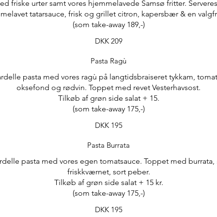
med friske urter samt vores hjemmelavede Samsø fritter. Server
elavet tatarsauce, frisk og grillet citron, kapersbær & en valgfr
(som take-away 189,-)
DKK 209
Pasta Ragù
elle pasta med vores ragù på langtidsbraiseret tykkam, tomat,
oksefond og rødvin. Toppet med revet Vesterhavsost.
Tilkøb af grøn side salat + 15.
(som take-away 175,-)
DKK 195
Pasta Burrata
elle pasta med vores egen tomatsauce. Toppet med burrata, 
friskkværnet, sort peber.
Tilkøb af grøn side salat + 15 kr.
(som take-away 175,-)
DKK 195