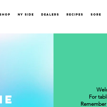
shop
Ny side
Dealers
Recipes
Sore
Welc
ME
For tabl
Remember t