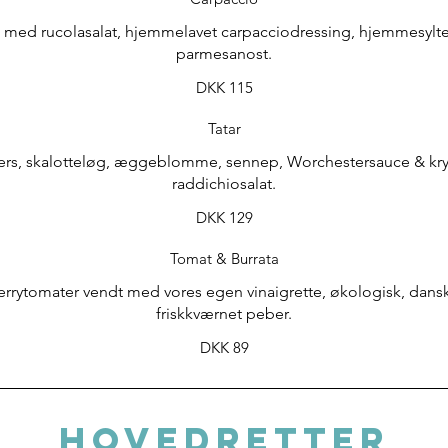
 med rucolasalat, hjemmelavet carpacciodressing, hjemmesylted
parmesanost.
DKK 115
Tatar
pers, skalotteløg, æggeblomme, sennep, Worchestersauce & kry
raddichiosalat.
DKK 129
Tomat & Burrata
rrytomater vendt med vores egen vinaigrette, økologisk, dansk 
friskkværnet peber.
DKK 89
HOVEDRETTER