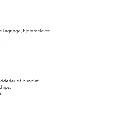
de løgringe, hjemmelavet
.
dderier på bund af
hips.
p.