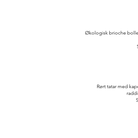
Økologisk brioche bolle
Rørt tatar med ka
radd
S