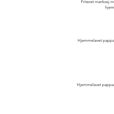
Friteret mørksej 
hjemm
Hjemmelavet pappard
Hjemmelavet pappard