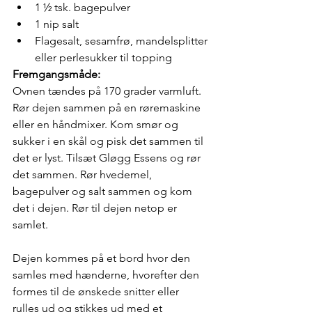
1 ½ tsk. bagepulver
1 nip salt
Flagesalt, sesamfrø, mandelsplitter 
eller perlesukker til topping
Fremgangsmåde:
Ovnen tændes på 170 grader varmluft. 
Rør dejen sammen på en røremaskine 
eller en håndmixer. Kom smør og 
sukker i en skål og pisk det sammen til 
det er lyst. Tilsæt Gløgg Essens og rør 
det sammen. Rør hvedemel, 
bagepulver og salt sammen og kom 
det i dejen. Rør til dejen netop er 
samlet. 
Dejen kommes på et bord hvor den 
samles med hænderne, hvorefter den 
formes til de ønskede snitter eller 
rulles ud og stikkes ud med et 