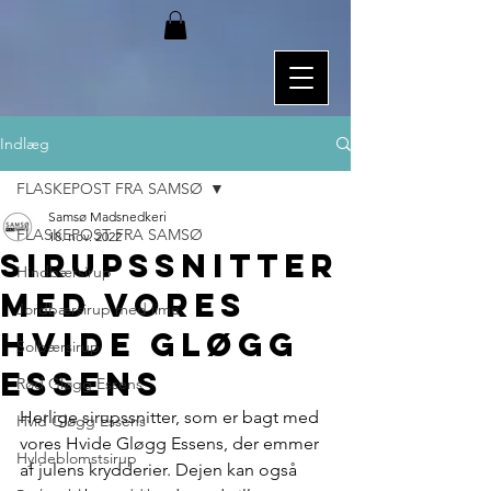
Indlæg
FLASKEPOST FRA SAMSØ
Samsø Madsnedkeri
FLASKEPOST FRA SAMSØ
18. nov. 2022
Sirupssnitter
Hindbærsirup
med vores
Jordbærsirup med lime
Hvide Gløgg
Solbærsirup
Essens
Rød Gløgg Essens
Herlige sirupssnitter, som er bagt med 
Hvid Gløgg Essens
vores Hvide Gløgg Essens, der emmer 
Hyldeblomstsirup
af julens krydderier. Dejen kan også 