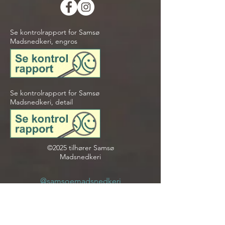
Se kontrolrapport for Samsø
Madsnedkeri, engros
Se kontrolrapport for Samsø
Madsnedkeri, detail
©2025 tilhører Samsø
Madsnedkeri
@samsoemadsnedkeri