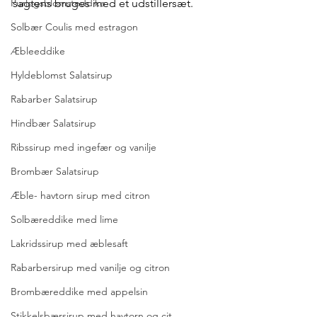
Purløgsblomsteddike
sagtens bruges med et udstillersæt. 
Solbær Coulis med estragon
Æbleeddike
Hyldeblomst Salatsirup
Rabarber Salatsirup
Hindbær Salatsirup
Ribssirup med ingefær og vanilje
Brombær Salatsirup
Æble- havtorn sirup med citron
Solbæreddike med lime
Lakridssirup med æblesaft
Rabarbersirup med vanilje og citron
Brombæreddike med appelsin
Stikkelsbærsirup med havtorn og cit