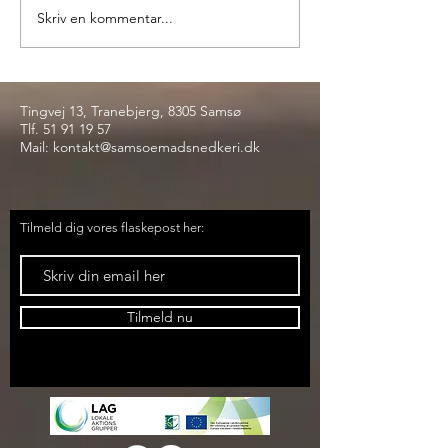
Skriv en kommentar...
Tingvej 13, Tranebjerg, 8305 Samsø
Tlf.
51 91 19 57
Mail:
kontakt@samsoemadsnedkeri.dk
Tilmeld dig vores flaskepost her:
Tilmeld nu