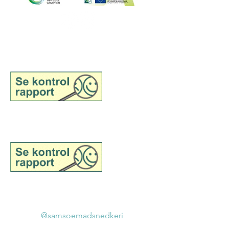
Siehe Inspektionsbericht für
Samsø Madsnedkeri,
Großhandel
Siehe Inspektionsbericht für
Samsø Madsnedkeri,
Einzelhandel
©2025 gehört zu Samsø
Madsnedkeri
@samsoemadsnedkeri