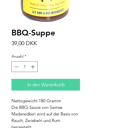
BBQ-Suppe
Preis
39,00 DKK
Anzahl
*
In den Warenkorb
Nettogewicht 180 Gramm
Die BBQ-Sauce von Samsø
Madsnedkeri wird auf der Basis von
Rauch, Zwiebeln und Rum
hergestellt.