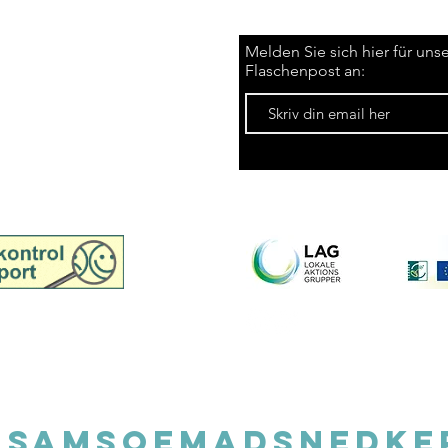
Melden Sie sich hier für uns
Flaschenpost an:
dk
Inspektionsbericht
msø Madsnedkeri,
handel
©20
@samsoemadsnedke