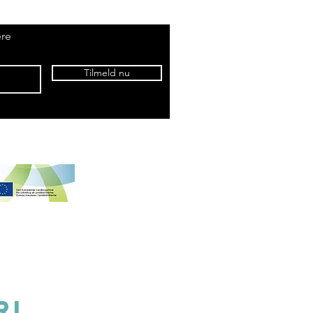
ere
Tilmeld nu
25 gehört zu Samsø Madsnedkeri
ri