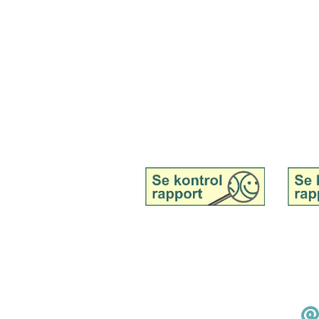
Tingvej 13, Tranebjerg, 8305 Samsø
Tel. 51 91 19 57
E-Mail:
contact@samsoemadsnedkeri.
Siehe Inspektionsbericht
Siehe 
für Samsø Madsnedkeri,
für Sa
Großhandel
Einzel