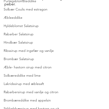
Purløgsblomsteddike
peber.
Solbær Coulis med estragon
Æbleeddike
Hyldeblomst Salatsirup
Rabarber Salatsirup
Hindbær Salatsirup
Ribssirup med ingefær og vanilje
Brombær Salatsirup
Æble- havtorn sirup med citron
Solbæreddike med lime
Lakridssirup med æblesaft
Rabarbersirup med vanilje og citron
Brombæreddike med appelsin
Stikkelsbærsirup med havtorn og cit