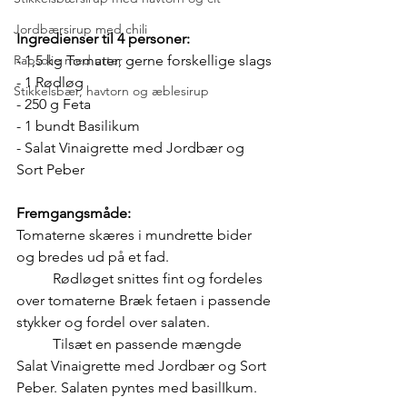
Jordbærsirup med chili
Ingredienser til 4 personer:
Rapsolie med urter
- 1,5 kg Tomater, gerne forskellige slags
- 1 Rødløg
Stikkelsbær, havtorn og æblesirup
- 250 g Feta
- 1 bundt Basilikum 
- Salat Vinaigrette med Jordbær og 
Sort Peber
Fremgangsmåde:
Tomaterne skæres i mundrette bider 
og bredes ud på et fad.
	Rødløget snittes fint og fordeles 
over tomaterne Bræk fetaen i passende 
stykker og fordel over salaten. 
	Tilsæt en passende mængde 
Salat Vinaigrette med Jordbær og Sort 
Peber. Salaten pyntes med basilIkum.