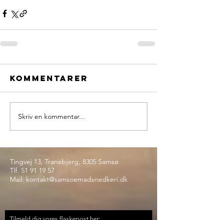
Kommentarer
Skriv en kommentar...
Tingvej 13, Tranebjerg, 8305 Samsø
Tlf.
51 91 19 57
Mail:
kontakt@samsoemadsnedkeri.dk
Tilmeld dig vores flaskepost her: