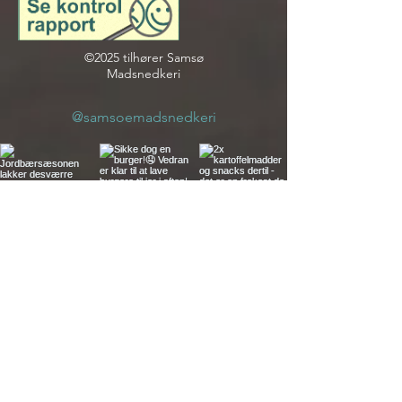
©2025 tilhører Samsø
Madsnedkeri
@samsoemadsnedkeri