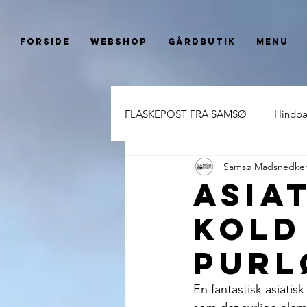
Forside
Webshop
Gårdbutik
Menu
FLASKEPOST FRA SAMSØ
Hindbæ
Samsø Madsnedker
Hvid Gløgg Essens
Hyldeblo
Asia
kold
Hyldeblomst Salatsirup
Raba
purl
Brombær Salatsirup
Æble- h
En fantastisk asiatis