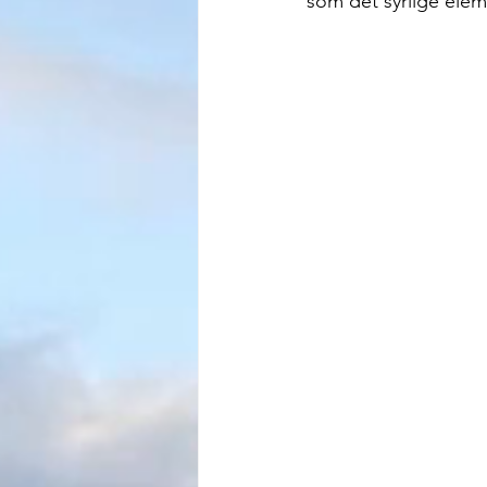
som det syrlige elem
Rabarbersirup med vanilje og citr
Jordbærsirup med chili
Raps