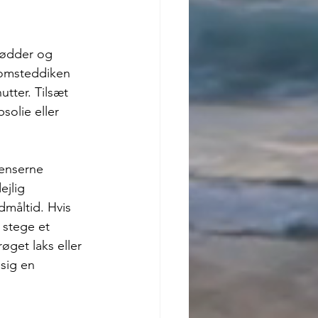
rødder og 
lomsteddiken 
utter. Tilsæt 
psolie eller 
ienserne 
jlig 
edmåltid. Hvis 
 stege et 
røget laks eller 
 sig en 