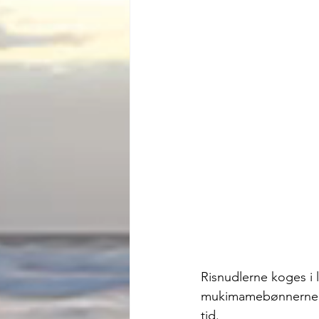
Risnudlerne koges i l
mukimamebønnerne er
tid.