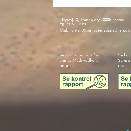
Tingvej 13, Tranebjerg, 8305 Samsø
Tlf. 51 91 19 57
Mail:
kontakt@samsoemadsnedkeri.dk
Se kontrolrapport for
Se kon
Samsø Madsnedkeri,
Samsø 
engros
detail