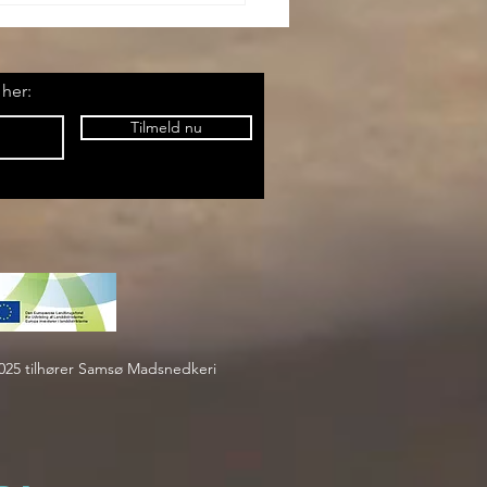
 her:
Tilmeld nu
025 tilhører Samsø Madsnedkeri