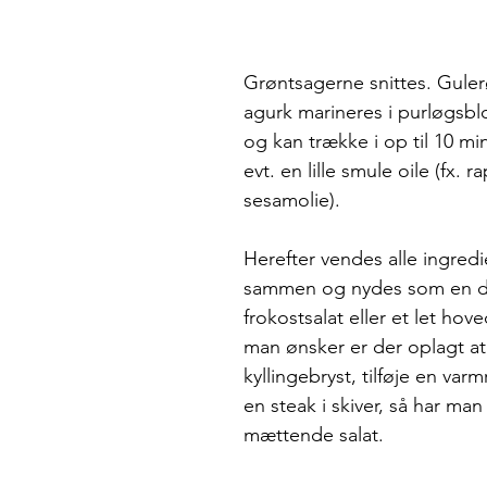
Grøntsagerne snittes. Gule
agurk marineres i purløgsb
og kan trække i op til 10 min
evt. en lille smule oile (fx. ra
sesamolie).
Herefter vendes alle ingred
sammen og nydes som en de
frokostsalat eller et let hov
man ønsker er der oplagt at
kyllingebryst, tilføje en varm
en steak i skiver, så har man
mættende salat.