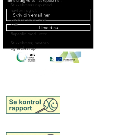
Tilmeld dig vores flaskepost her:
Stikkelsbærsirup med
havtorn og cit
Jordbærsirup med
chili
Tilmeld nu
Rapsolie med urter
Stikkelsbær, havtorn
og æblesirup
Se kontrolrapport for Samsø
Madsnedkeri, engros
Se kontrolrapport for Samsø
Madsnedkeri, detail