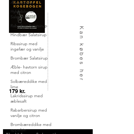
Æbleeddike
Hyldeblomst
Salatsirup
Rabarber Salatsirup
Kan købes her
Hindbær Salatsirup
Ribssirup med
ingefær og vanilje
Brombær Salatsirup
Æble- havtorn sirup
med citron
Solbæreddike med
lime
179 kr.
Lakridssirup med
Tingvej 13, Tranebjerg, 8305 Samsø
æblesaft
Tlf.
51 91 19 57
Rabarbersirup med
Mail:
kontakt@samsoemadsnedkeri.dk
vanilje og citron
Brombæreddike med
appelsin