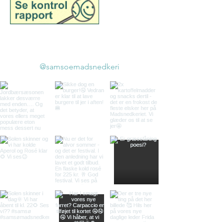
©2025 tilhører Samsø
Madsnedkeri
@samsoemadsnedkeri